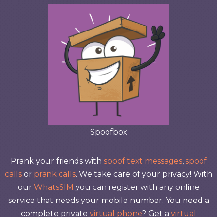
Spoofbox
Prank your friends with
spoof text messages
,
spoof
calls
or
prank calls
. We take care of your privacy! With
our
WhatsSIM
you can register with any online
service that needs your mobile number. You need a
complete private
virtual phone
? Get a
virtual